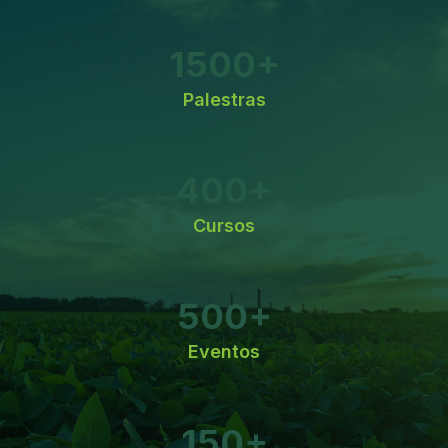
1500
+
Palestras
400
+
Cursos
500
+
Eventos
150
+