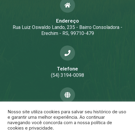
Endereço
Rua Luiz Oswaldo Lando, 235 - Bairro Consoladora -
Erechim - RS, 99710-479
Telefone
(54) 3194-0098
Email
Nosso site utiliza cookies para salvar seu histórico de uso
agazolla@vigorconsultoria.com.br
e garantir uma melhor experiência. Ao continuar
navegando você concorda com a nossa política de
cookies e privacidade.