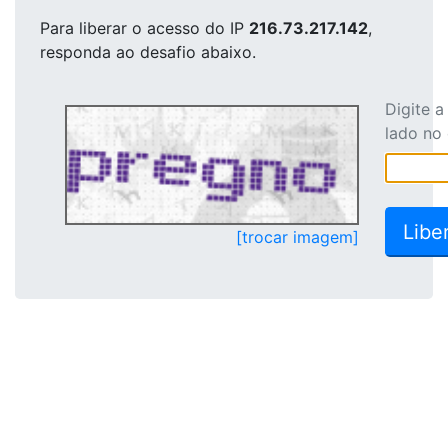
Para liberar o acesso
do IP
216.73.217.142
,
responda ao desafio abaixo.
Digite 
lado no
[trocar imagem]