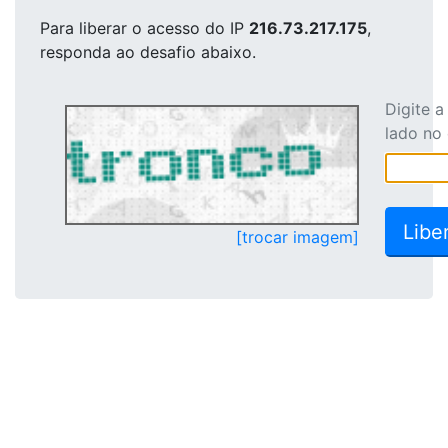
Para liberar o acesso
do IP
216.73.217.175
,
responda ao desafio abaixo.
Digite 
lado no
[trocar imagem]