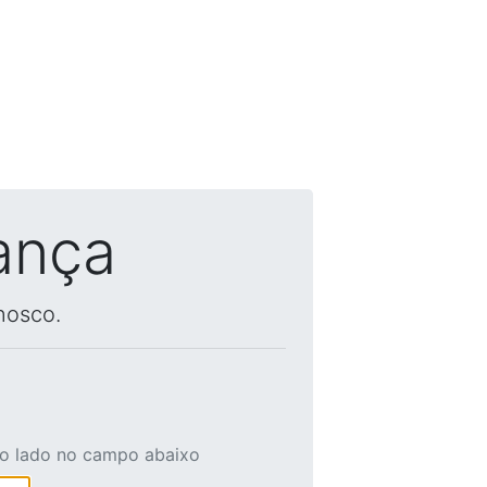
ança
nosco.
ao lado no campo abaixo