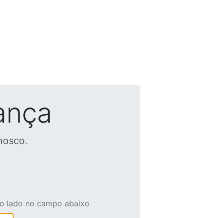
ança
nosco.
ao lado no campo abaixo