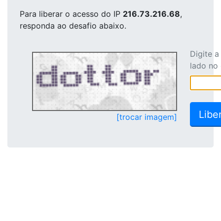
Para liberar o acesso
do IP
216.73.216.68
,
responda ao desafio abaixo.
Digite 
lado no
[trocar imagem]