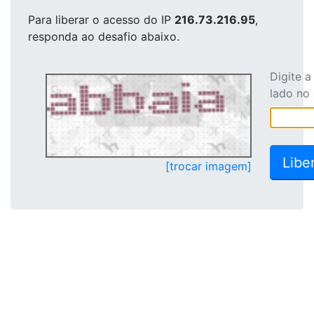
Para liberar o acesso
do IP
216.73.216.95
,
responda ao desafio abaixo.
Digite 
lado no
[trocar imagem]