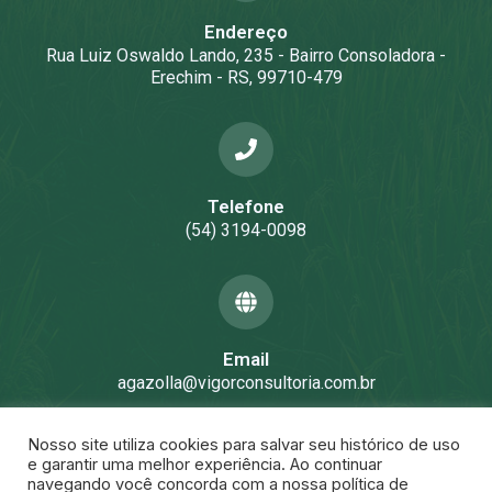
Endereço
Rua Luiz Oswaldo Lando, 235 - Bairro Consoladora -
Erechim - RS, 99710-479
Telefone
(54) 3194-0098
Email
agazolla@vigorconsultoria.com.br
Nosso site utiliza cookies para salvar seu histórico de uso
e garantir uma melhor experiência. Ao continuar
navegando você concorda com a nossa política de