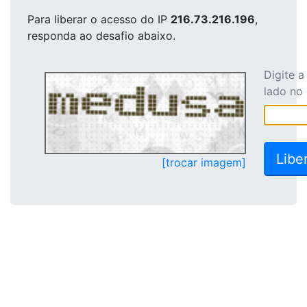
Para liberar o acesso
do IP
216.73.216.196
,
responda ao desafio abaixo.
Digite 
lado no
[trocar imagem]