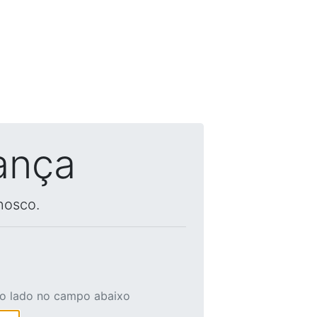
ança
nosco.
ao lado no campo abaixo