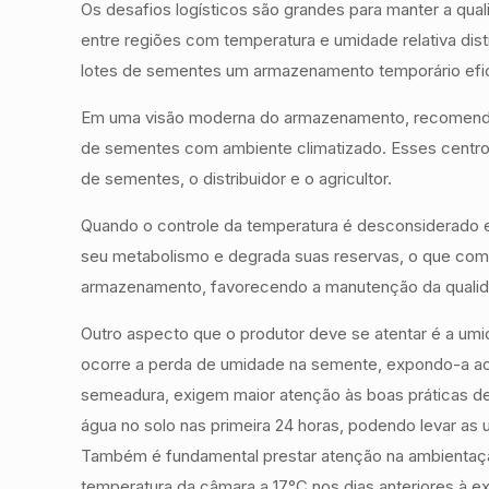
Os desafios logísticos são grandes para manter a qual
entre regiões com temperatura e umidade relativa dist
lotes de sementes um armazenamento temporário efica
Em uma visão moderna do armazenamento, recomenda-se
de sementes com ambiente climatizado. Esses centros
de sementes, o distribuidor e o agricultor.
Quando o controle da temperatura é desconsiderado e
seu metabolismo e degrada suas reservas, o que com
armazenamento, favorecendo a manutenção da qualidad
Outro aspecto que o produtor deve se atentar é a umi
ocorre a perda de umidade na semente, expondo-a 
semeadura, exigem maior atenção às boas práticas de 
água no solo nas primeira 24 horas, podendo levar as 
Também é fundamental prestar atenção na ambientaçã
temperatura da câmara a 17°C nos dias anteriores à e