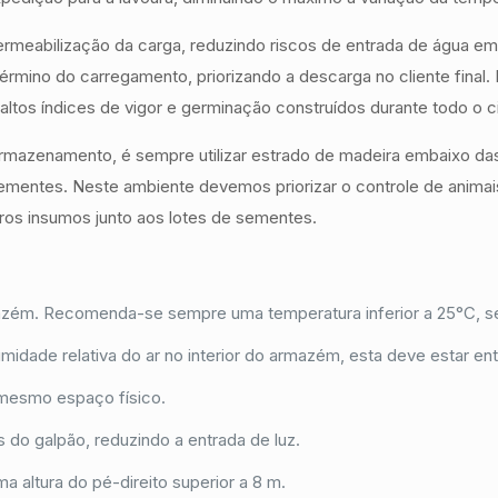
meabilização da carga, reduzindo riscos de entrada de água em
término do carregamento, priorizando a descarga no cliente fin
tos índices de vigor e germinação construídos durante todo o ci
mazenamento, é sempre utilizar estrado de madeira embaixo das
sementes. Neste ambiente devemos priorizar o controle de anima
utros insumos junto aos lotes de sementes.
mazém. Recomenda-se sempre uma temperatura inferior a 25°C, sen
dade relativa do ar no interior do armazém, esta deve estar e
 mesmo espaço físico.
is do galpão, reduzindo a entrada de luz.
ltura do pé-direito superior a 8 m.