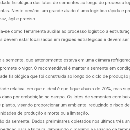
idade fisiológica dos lotes de sementes ao longo do processo lo
intas. Neste cenário, um grande aliado é uma logística rápida e p
z, ágil e preciso.
 como ferramenta auxiliar ao processo logístico a estruturaçã
 devem estar localizados em regiões estratégicas e devem ser u
 a semente, que anteriormente estava em uma câmara refrigerada
promete o vigor. O recomendável é manter a semente em condiçõe
e fisiológica que foi construída ao longo do ciclo de produção
dade relativa, em que o ideal é que fique abaixo de 70%, mas s
ao dano por embebição no campo. Os lotes de sementes com ba
plantio, visando proporcionar um ambiente, reduzindo o risco d
unidades de produção à morte ou a limitação.
o da semente. Dados preliminares coletados nos últimos três a
xpedição para a lavoura, diminuindo o máximo a variação da tempe