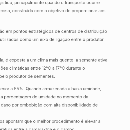
gístico, principalmente quando o transporte ocorre
recisa, construída com o objetivo de proporcionar aos
o em pontos estratégicos de centros de distribuição
tilizados como um eixo de ligação entre o produtor
, é exposta a um clima mais quente, a semente ativa
s climáticas entre 12°C a 17°C durante o
 pelo produtor de sementes.
uperior a 55%. Quando armazenada a baixa umidade,
ixa porcentagem de umidade no momento da
e dano por embebição com alta disponibilidade de
nos apontam que o melhor procedimento é elevar a
ratura entre a câmara-fria e o campo.