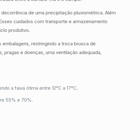
 decorrência de uma precipitação pluviométrica. Além
al. Esses cuidados com transporte e armazenamento
clo produtivo.
 embalagens, restringindo a troca brusca de
is, pragas e doenças, uma ventilação adequada,
do a faixa ótima entre 12°C a 17°C.
ntre 55% e 70%.