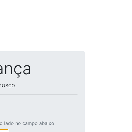
ança
nosco.
ao lado no campo abaixo